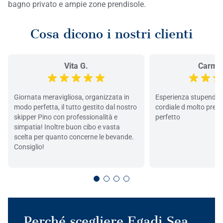
bagno privato e ampie zone prendisole.
Cosa dicono i nostri clienti
Vita G.
Carmel
Giornata meravigliosa, organizzata in
Esperienza stupenda, 
modo perfetta, il tutto gestito dal nostro
cordiale d molto prep
skipper Pino con professionalità e
perfetto
simpatia! Inoltre buon cibo e vasta
scelta per quanto concerne le bevande.
Consiglio!
Perché scegliere Egadi Sea