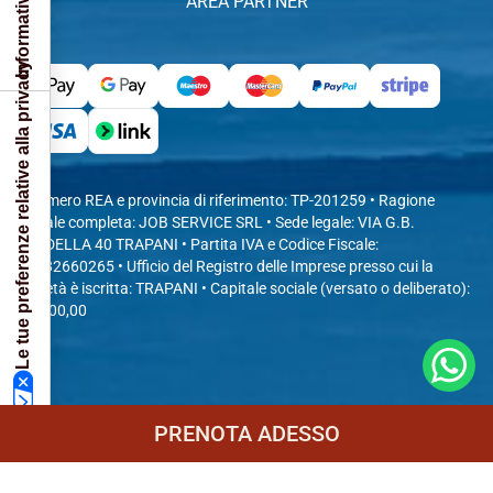
AREA PARTNER
Le tue preferenze relative alla privacy
• Numero REA e provincia di riferimento: TP-201259 • Ragione
sociale completa: JOB SERVICE SRL • Sede legale: VIA G.B.
FARDELLA 40 TRAPANI • Partita IVA e Codice Fiscale:
04482660265 • Ufficio del Registro delle Imprese presso cui la
società è iscritta: TRAPANI • Capitale sociale (versato o deliberato):
10.000,00
© 2026 - EGADI SEA LIFE -
P.IVA
04482660265 -
PRENOTA ADESSO
CONCEPT&DESIGN
VITTORIO MARIA VECCHI