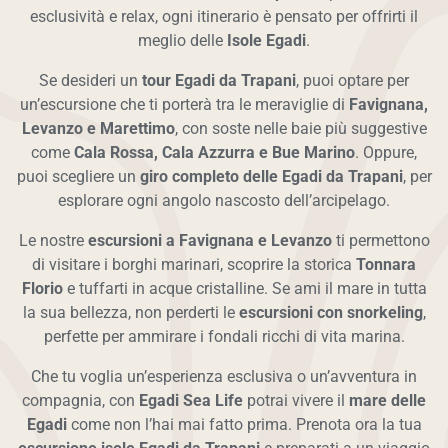
esclusività e relax, ogni itinerario è pensato per offrirti il
meglio delle
Isole Egadi
.
Se desideri un
tour Egadi da Trapani
, puoi optare per
un’escursione che ti porterà tra le meraviglie di
Favignana,
Levanzo e Marettimo
, con soste nelle baie più suggestive
come
Cala Rossa, Cala Azzurra e Bue Marino
. Oppure,
puoi scegliere un
giro completo delle Egadi da Trapani
, per
esplorare ogni angolo nascosto dell’arcipelago.
Le nostre
escursioni a Favignana e Levanzo
ti permettono
di visitare i borghi marinari, scoprire la storica
Tonnara
Florio
e tuffarti in acque cristalline. Se ami il mare in tutta
la sua bellezza, non perderti le
escursioni con snorkeling
,
perfette per ammirare i fondali ricchi di vita marina.
Che tu voglia un’esperienza esclusiva o un’avventura in
compagnia, con
Egadi Sea Life
potrai vivere il
mare delle
Egadi
come non l’hai mai fatto prima. Prenota ora la tua