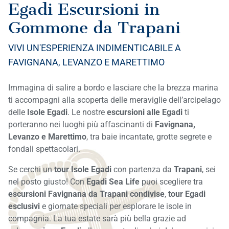
Egadi Escursioni in
Gommone da Trapani
VIVI UN'ESPERIENZA INDIMENTICABILE A
FAVIGNANA, LEVANZO E MARETTIMO
Immagina di salire a bordo e lasciare che la brezza marina
ti accompagni alla scoperta delle meraviglie dell’arcipelago
delle
Isole Egadi
. Le nostre
escursioni alle Egadi
ti
porteranno nei luoghi più affascinanti di
Favignana,
Levanzo e Marettimo
, tra baie incantate, grotte segrete e
fondali spettacolari.
Se cerchi un
tour Isole Egadi
con partenza da
Trapani
, sei
nel posto giusto! Con
Egadi Sea Life
puoi scegliere tra
escursioni Favignana da Trapani condivise
,
tour Egadi
esclusivi
e giornate speciali per esplorare le isole in
compagnia. La tua estate sarà più bella grazie ad