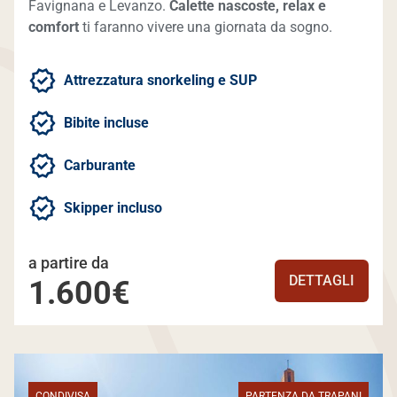
Favignana e Levanzo.
Calette nascoste, relax e
comfort
ti faranno vivere una giornata da sogno.
Attrezzatura snorkeling e SUP
Bibite incluse
Carburante
Skipper incluso
a partire da
DETTAGLI
1.600€
CONDIVISA
PARTENZA DA TRAPANI