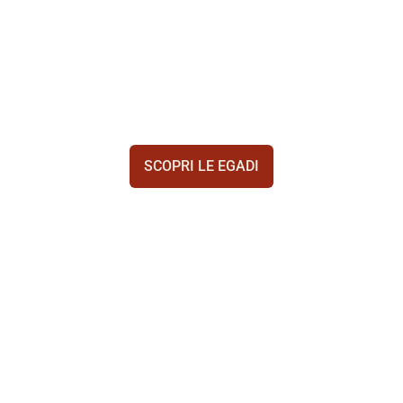
Levanzo, Marettimo e lasciati sorprendere da San Vito Lo
Capo, Macari, Scopello e dalla Riserva dello Zingaro.
Lasciati incantare da questi luoghi… e salpa con noi per
visitarli.
SCOPRI LE EGADI