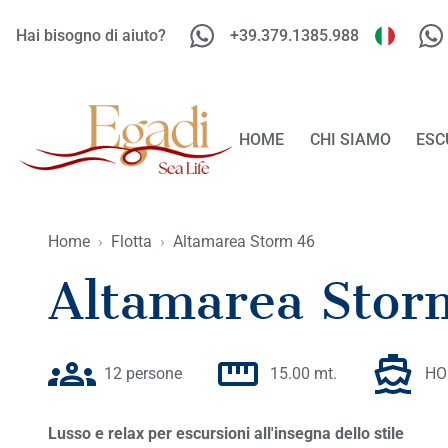
Hai bisogno di aiuto?
+39.379.1385.988
HOME
CHI SIAMO
ESC
Home
›
Flotta
›
Altamarea Storm 46
Altamarea Stor
12 persone
15.00 mt.
HO
Lusso e relax per escursioni all'insegna dello stile