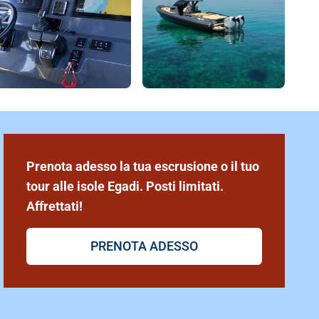
+ altre 13 foto
Prenota adesso la tua escrusione o il tuo
tour alle isole Egadi. Posti limitati.
Affrettati!
PRENOTA ADESSO