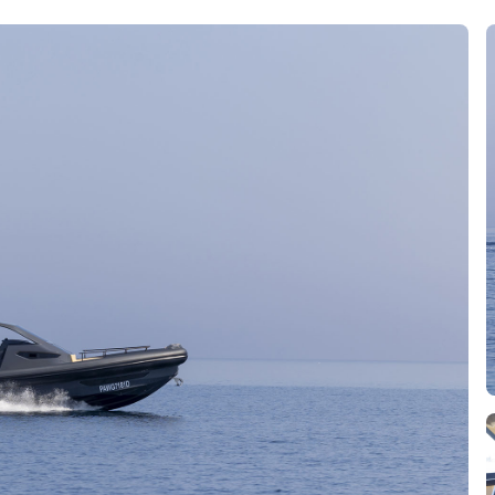
MAKARI
TOUR "SULLA ROTTA DEI FLORIO"
SCOPELLO
TUTTI I TOUR