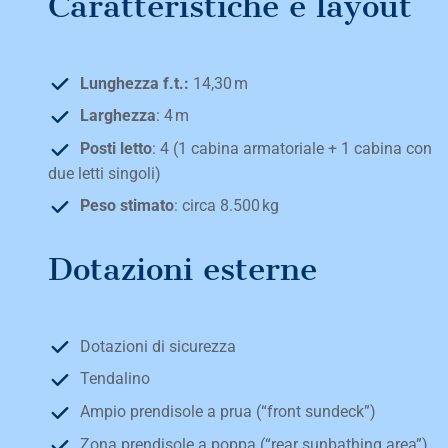
Caratteristiche e layout
Lunghezza f.t.:
14,30 m
Larghezza
: 4 m
Posti letto
: 4 (1 cabina armatoriale + 1 cabina con
due letti singoli)
Peso stimato
: circa 8.500 kg
Dotazioni esterne
Dotazioni di sicurezza
Tendalino
Ampio prendisole a prua (“front sundeck”)
Zona prendisole a poppa (“rear sunbathing area”)