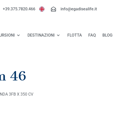
+39.375.7820.466
info@egadisealife.it
URSIONI
DESTINAZIONI
FLOTTA
FAQ
BLOG
TOUR FAVIGNANA - LEVANZO
FAVIGNANA
TOUR MARETTIMO
LEVANZO
m 46
TOUR RISERVA DELLO ZINGARO - SAN
MARETTIMO
VITO LO CAPO
RISERVA DELLO ZINGARO
NDA 3FB X 350 CV
LUXURY TOUR FAVIGNANA - LEVANZO
SAN VITO LO CAPO
MINICROCIERA ALLE EGADI