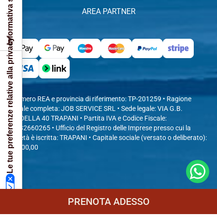
AREA PARTNER
Le tue preferenze relative alla privacy
• Numero REA e provincia di riferimento: TP-201259 • Ragione
sociale completa: JOB SERVICE SRL • Sede legale: VIA G.B.
FARDELLA 40 TRAPANI • Partita IVA e Codice Fiscale:
04482660265 • Ufficio del Registro delle Imprese presso cui la
società è iscritta: TRAPANI • Capitale sociale (versato o deliberato):
10.000,00
© 2026 - EGADI SEA LIFE -
P.IVA
04482660265 -
PRENOTA ADESSO
CONCEPT&DESIGN
VITTORIO MARIA VECCHI