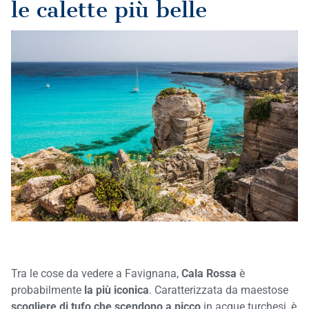
le calette più belle
Tra le cose da vedere a Favignana,
Cala Rossa
è
probabilmente
la più iconica
. Caratterizzata da maestose
scogliere di tufo che scendono a picco
in acque turchesi, è