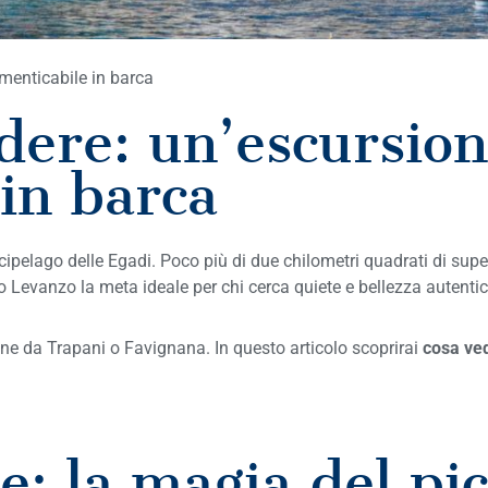
menticabile in barca
dere: un’escursio
in barca
arcipelago delle Egadi. Poco più di due chilometri quadrati di sup
Levanzo la meta ideale per chi cerca quiete e bellezza autentic
ione da Trapani o Favignana. In questo articolo scoprirai
cosa ve
e: la magia del pi