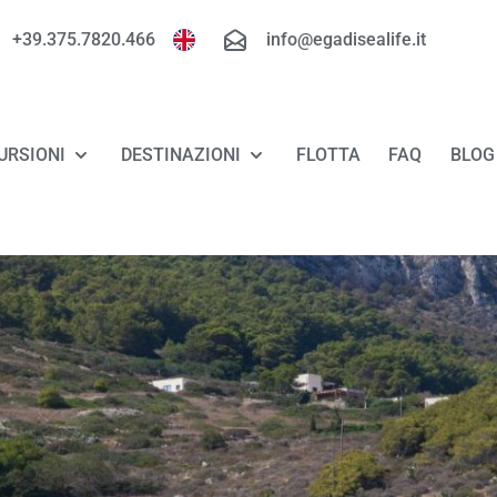
+39.375.7820.466
info@egadisealife.it
URSIONI
DESTINAZIONI
FLOTTA
FAQ
BLOG
TOUR FAVIGNANA - LEVANZO
FAVIGNANA
TOUR MARETTIMO
LEVANZO
TOUR RISERVA DELLO ZINGARO - SAN
MARETTIMO
VITO LO CAPO
RISERVA DELLO ZINGARO
LUXURY TOUR FAVIGNANA - LEVANZO
SAN VITO LO CAPO
MINICROCIERA ALLE EGADI