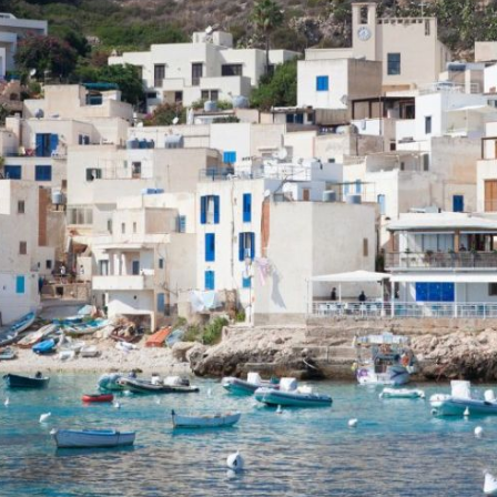
MAKARI
TOUR "SULLA ROTTA DEI FLORIO"
SCOPELLO
TUTTI I TOUR