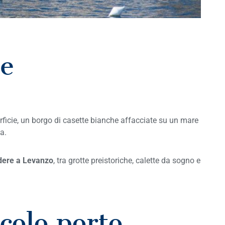
ne
erficie, un borgo di casette bianche affacciate su un mare
a.
dere a Levanzo
, tra grotte preistoriche, calette da sogno e
ccolo porto