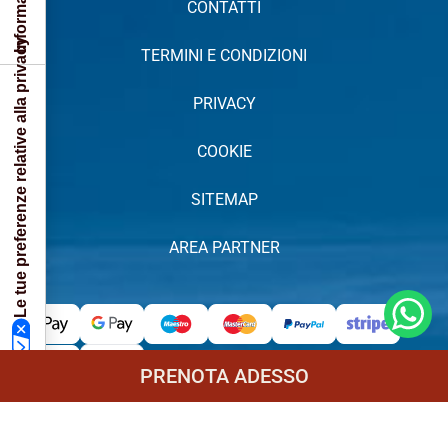
CONTATTI
Le tue preferenze relative alla privacy
TERMINI E CONDIZIONI
PRIVACY
COOKIE
SITEMAP
AREA PARTNER
PRENOTA ADESSO
• Numero REA e provincia di riferimento: TP-201259 • Ragione
TORNA INDIETRO
sociale completa: JOB SERVICE SRL • Sede legale: VIA G.B.