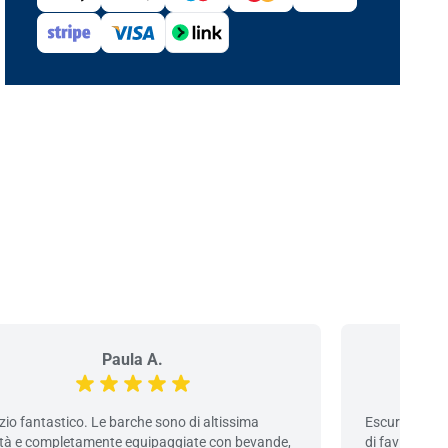
Paula A.
zio fantastico. Le barche sono di altissima
Escursione per
ità e completamente equipaggiate con bevande,
di favignana 