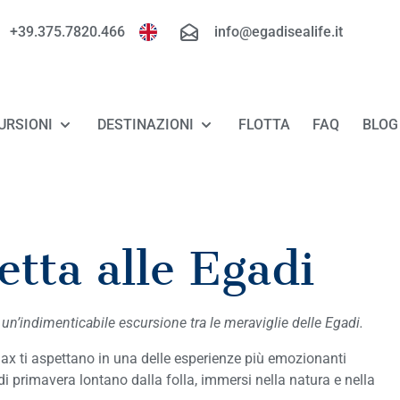
+39.375.7820.466
info@egadisealife.it
URSIONI
DESTINAZIONI
FLOTTA
FAQ
BLOG
TOUR FAVIGNANA - LEVANZO
FAVIGNANA
TOUR MARETTIMO
LEVANZO
tta alle Egadi
TOUR RISERVA DELLO ZINGARO - SAN
MARETTIMO
VITO LO CAPO
un’indimenticabile escursione tra le meraviglie delle Egadi.
RISERVA DELLO ZINGARO
LUXURY TOUR FAVIGNANA - LEVANZO
elax ti aspettano in una delle esperienze più emozionanti
SAN VITO LO CAPO
di primavera lontano dalla folla, immersi nella natura e nella
MINICROCIERA ALLE EGADI