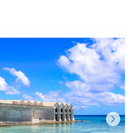
MAKARI
TOUR "SULLA ROTTA DEI FLORIO"
SCOPELLO
TUTTI I TOUR