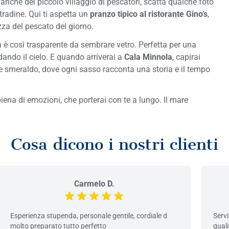
ianche del piccolo villaggio di pescatori, scatta qualche foto
stradine. Qui ti aspetta un
pranzo tipico al ristorante Gino’s
,
zza del pescato del giorno.
a è così trasparente da sembrare vetro. Perfetta per una
ando il cielo. E quando arriverai a
Cala Minnola
, capirai
e smeraldo, dove ogni sasso racconta una storia e il tempo
iena di emozioni, che porterai con te a lungo. Il mare
Cosa dicono i nostri clienti
Carmelo D.
Esperienza stupenda, personale gentile, cordiale d
Servi
molto preparato tutto perfetto
qual