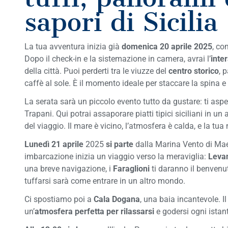
sapori di Sicilia
La tua avventura inizia già
domenica 20 aprile 2025
, con
Dopo il check-in e la sistemazione in camera, avrai l’
inte
della città. Puoi perderti tra le viuzze del
centro storico
, 
caffè al sole. È il momento ideale per staccare la spina e l
La serata sarà un piccolo evento tutto da gustare: ti asp
Trapani. Qui potrai assaporare piatti tipici siciliani in u
del viaggio. Il mare è vicino, l’atmosfera è calda, e la tu
Lunedì 21 aprile
2025
si parte
dalla Marina Vento di Mae
imbarcazione inizia un viaggio verso la meraviglia:
Leva
una breve navigazione, i
Faraglioni
ti daranno il benvenu
tuffarsi sarà come entrare in un altro mondo.
Ci spostiamo poi a
Cala Dogana
, una baia incantevole. I
un’
atmosfera perfetta per rilassarsi
e godersi ogni istan