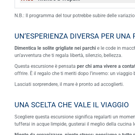
N.B.: Il programma del tour potrebbe subire delle variazi
UN’ESPERIENZA DIVERSA PER UNA 
Dimentica le solite grigliate nei parchi
e le code in macc
un’avventura che ti regala libertà, silenzio, bellezza.
Questa escursione è pensata
per chi ama vivere a contat
offrire. È il regalo che ti meriti dopo l’inverno: un viaggi
Lasciati sorprendere, il mare è pronto ad accoglierti.
UNA SCELTA CHE VALE IL VIAGGIO
Scegliere questa escursione significa regalarti un momen
tufferai in acque limpide, gusterai il meglio della cucina 
Niente da organizzare, niente stress: pensiamo a tutto 