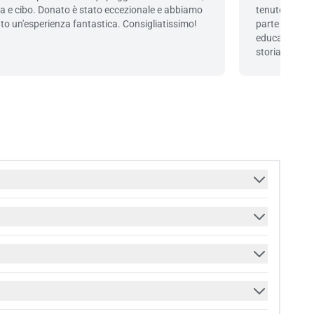
a e cibo. Donato è stato eccezionale e abbiamo
tenute alla p
to un'esperienza fantastica. Consigliatissimo!
parte dei skip
educata, prof
storia.