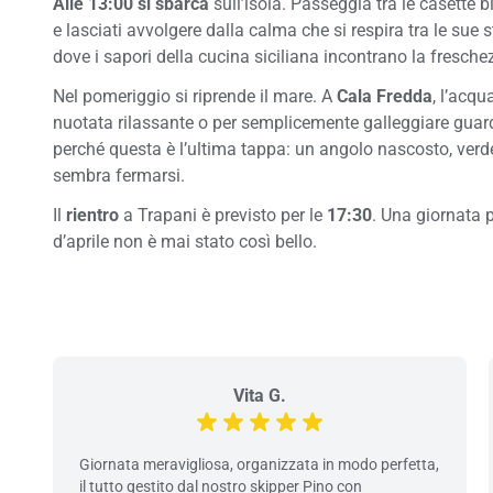
Alle 13:00 si sbarca
sull’isola. Passeggia tra le casette b
e lasciati avvolgere dalla calma che si respira tra le sue 
dove i sapori della cucina siciliana incontrano la fresche
Nel pomeriggio si riprende il mare. A
Cala Fredda
, l’acqu
nuotata rilassante o per semplicemente galleggiare guard
perché questa è l’ultima tappa: un angolo nascosto, verd
sembra fermarsi.
Il
rientro
a Trapani è previsto per le
17:30
. Una giornata p
d’aprile non è mai stato così bello.
Vita G.
Giornata meravigliosa, organizzata in modo perfetta,
il tutto gestito dal nostro skipper Pino con