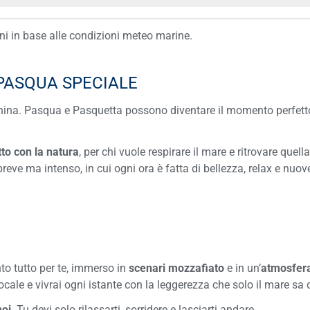
oni in base alle condizioni meteo marine.
PASQUA SPECIALE
hina. Pasqua e Pasquetta possono diventare il momento perfetto
to con la natura
, per chi vuole respirare il mare e ritrovare qu
o breve ma intenso, in cui ogni ora è fatta di bellezza, relax e nuov
to tutto per te, immerso in
scenari mozzafiato
e in un’
atmosfera
locale e vivrai ogni istante con la leggerezza che solo il mare sa 
noi
. Tu devi solo rilassarti, sorridere e lasciarti andare.