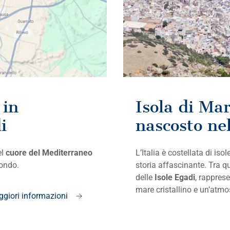
 in
Isola di Ma
i
nascosto nel
el
cuore del Mediterraneo
L’Italia è costellata di i
mondo.
storia affascinante. Tra q
delle
Isole Egadi
, rappres
mare cristallino e un’atmo
giori informazioni