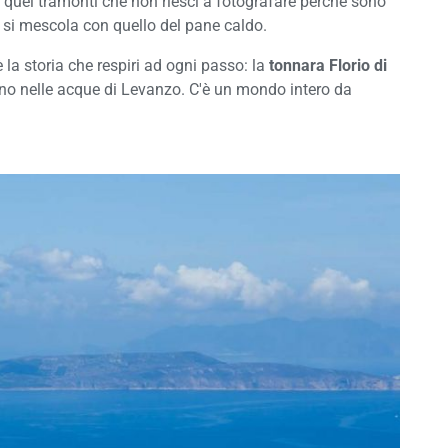
so, quei tramonti che non riesci a fotografare perché sono
o si mescola con quello del pane caldo.
 la storia che respiri ad ogni passo: la
tonnara Florio di
rmono nelle acque di Levanzo. C'è un mondo intero da