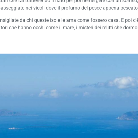
 tuffi che fai trattenendo il fiato per poi riemergere con un sorri
MAKARI
e passeggiate nei vicoli dove il profumo del pesce appena pescat
TOUR "SULLA ROTTA DEI FLORIO"
SCOPELLO
onsigliate da chi queste isole le ama come fossero casa. E poi c'è
TUTTI I TOUR
scatori che hanno occhi come il mare, i misteri dei relitti che do