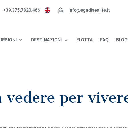
+39.375.7820.466
info@egadisealife.it
URSIONI
DESTINAZIONI
FLOTTA
FAQ
BLOG
TOUR FAVIGNANA - LEVANZO
FAVIGNANA
TOUR MARETTIMO
LEVANZO
TOUR RISERVA DELLO ZINGARO - SAN
MARETTIMO
sa vedere per vive
VITO LO CAPO
RISERVA DELLO ZINGARO
LUXURY TOUR FAVIGNANA - LEVANZO
SAN VITO LO CAPO
MINICROCIERA ALLE EGADI