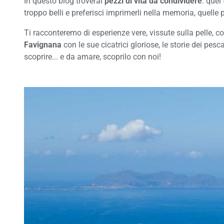
In questo blog troverai
pezzi di vita da condividere
: quei
troppo belli e preferisci imprimerli nella memoria, quell
Ti racconteremo di esperienze vere, vissute sulla pelle, c
Favignana
con le sue cicatrici gloriose, le storie dei pe
scoprire... e da amare, scoprilo con noi!