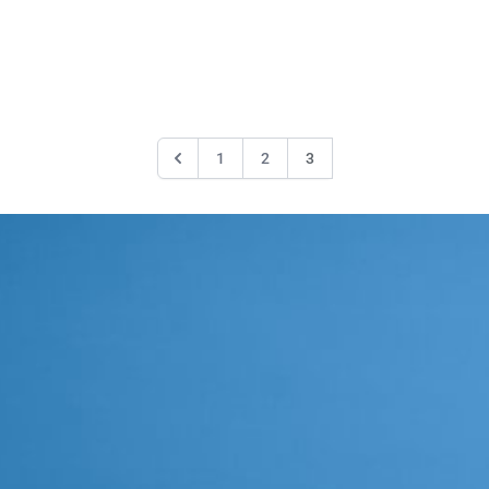
1
2
3
Precedente